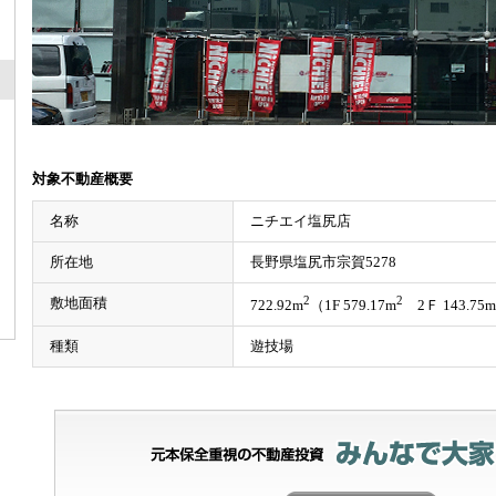
対象不動産概要
名称
ニチエイ塩尻店
所在地
長野県塩尻市宗賀5278
2
2
敷地面積
722.92m
（1F 579.17m
2Ｆ 143.75m
種類
遊技場