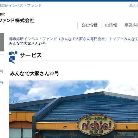
市綜研インベストファンド
みん
会社情報
IR情報
事業内
都市綜研インベストファンド（みんなで大家さん専門会社）トップ
みんな
みんなで大家さん27号
号
みんなで大家さん27号
号